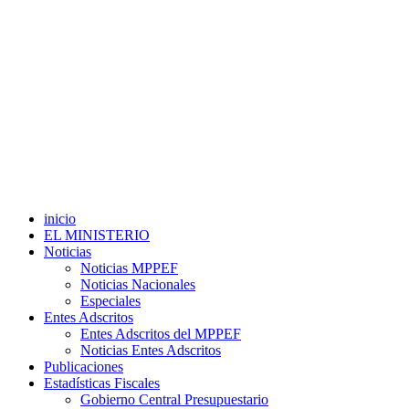
inicio
EL MINISTERIO
Noticias
Noticias MPPEF
Noticias Nacionales
Especiales
Entes Adscritos
Entes Adscritos del MPPEF
Noticias Entes Adscritos
Publicaciones
Estadísticas Fiscales
Gobierno Central Presupuestario