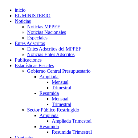
inicio
EL MINISTERIO
Noticias
Noticias MPPEF
Noticias Nacionales
Especiales
Entes Adscritos
Entes Adscritos del MPPEF
Noticias Entes Adscritos
Publicaciones
Estadísticas Fiscales
Gobierno Central Presupuestario
Ampliada
Mensual
Trimestral
Resumida
Mensual
Trimestral
Sector Público Restringido
Ampliada
Ampliada Trimestral
Resumida
Resumida Trimestral
Contactos