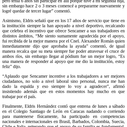
pero tenía 6 años sin participar en allí porque tuve a mi segunda hija,
sin embargo hace 2 o 3 meses comencé a prepararme nuevamente y
logré quedar de tercer lugar” comentó.
Asimismo, Eldris señaló que en los 17 años de servicio que tiene en
la institución siempre la han apoyado a nivel deportivo, recalcando
que celebra el incentivo que ofrece Sencamer a sus trabajadores en
distintos ámbitos, “Me siento sumamente agradecida por el apoyo,
fui recibida de la mejor manera por el Cnel. Alexander Román quien
inmediatamente dijo que aprobaba la ayuda” comentó, de igual
manera recalca que su meta siempre fue poder atravesar el cruce de
ambos ríos, sin embargo llegar al pódium fue un mejor logro, “Es
una manera de responder al apoyo que me dio la institución, estoy
feliz” dijo.
“Aplaudo que Sencamer incentive a los trabajadores a ser mejores
ciudadanos, no solo a nivel laboral sino personal, nunca me han
dado la espalda y eso siempre lo voy a agradecer”, afirmó
insistiendo además que en estos momentos hay mucho en que
trabajar por el país.
Finalmente, Eldris Hernández contó que entrena de lunes a sábado
en el Colegio Santiago de León en Caracas nadando o corriendo
para mantenerse físicamente, ha participado en competencias
nacionales e internacionales en Brasil, Barbados, Colombia, Suecia,
Chile e Italia, reiterando que el apoyo de su familia es fundamental,