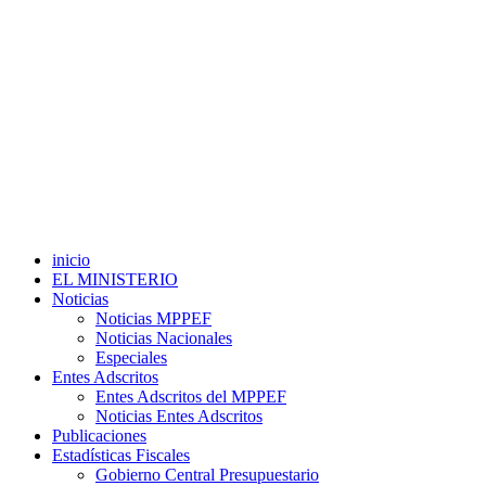
inicio
EL MINISTERIO
Noticias
Noticias MPPEF
Noticias Nacionales
Especiales
Entes Adscritos
Entes Adscritos del MPPEF
Noticias Entes Adscritos
Publicaciones
Estadísticas Fiscales
Gobierno Central Presupuestario