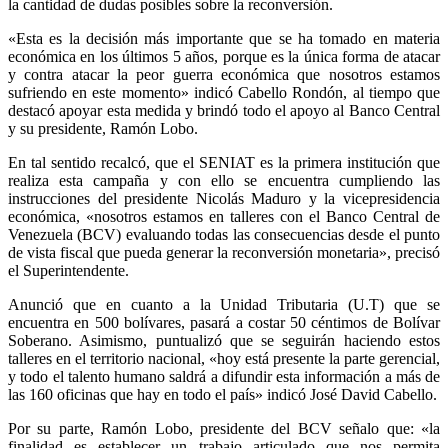
la cantidad de dudas posibles sobre la reconversión.
«Esta es la decisión más importante que se ha tomado en materia
económica en los últimos 5 años, porque es la única forma de atacar
y contra atacar la peor guerra económica que nosotros estamos
sufriendo en este momento» indicó Cabello Rondón, al tiempo que
destacó apoyar esta medida y brindó todo el apoyo al Banco Central
y su presidente, Ramón Lobo.
En tal sentido recalcó, que el SENIAT es la primera institución que
realiza esta campaña y con ello se encuentra cumpliendo las
instrucciones del presidente Nicolás Maduro y la vicepresidencia
económica, «nosotros estamos en talleres con el Banco Central de
Venezuela (BCV) evaluando todas las consecuencias desde el punto
de vista fiscal que pueda generar la reconversión monetaria», precisó
el Superintendente.
Anunció que en cuanto a la Unidad Tributaria (U.T) que se
encuentra en 500 bolívares, pasará a costar 50 céntimos de Bolívar
Soberano. Asimismo, puntualizó que se seguirán haciendo estos
talleres en el territorio nacional, «hoy está presente la parte gerencial,
y todo el talento humano saldrá a difundir esta información a más de
las 160 oficinas que hay en todo el país» indicó José David Cabello.
Por su parte, Ramón Lobo, presidente del BCV señalo que: «la
finalidad es establecer un trabajo articulado que nos permita