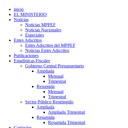
inicio
EL MINISTERIO
Noticias
Noticias MPPEF
Noticias Nacionales
Especiales
Entes Adscritos
Entes Adscritos del MPPEF
Noticias Entes Adscritos
Publicaciones
Estadísticas Fiscales
Gobierno Central Presupuestario
Ampliada
Mensual
Trimestral
Resumida
Mensual
Trimestral
Sector Público Restringido
Ampliada
Ampliada Trimestral
Resumida
Resumida Trimestral
Contactos