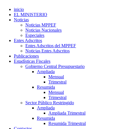
inicio
EL MINISTERIO
Noticias
Noticias MPPEF
Noticias Nacionales
Especiales
Entes Adscritos
Entes Adscritos del MPPEF
Noticias Entes Adscritos
Publicaciones
Estadísticas Fiscales
Gobierno Central Presupuestario
Ampliada
Mensual
Trimestral
Resumida
Mensual
Trimestral
Sector Público Restringido
Ampliada
Ampliada Trimestral
Resumida
Resumida Trimestral
Contactos