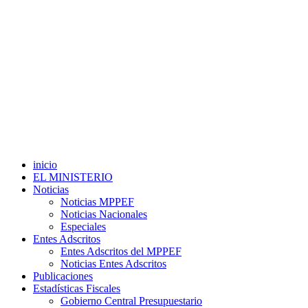
inicio
EL MINISTERIO
Noticias
Noticias MPPEF
Noticias Nacionales
Especiales
Entes Adscritos
Entes Adscritos del MPPEF
Noticias Entes Adscritos
Publicaciones
Estadísticas Fiscales
Gobierno Central Presupuestario