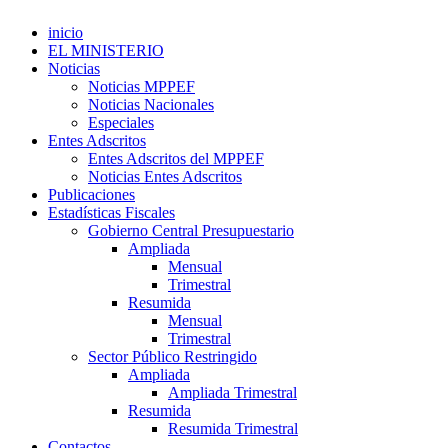
inicio
EL MINISTERIO
Noticias
Noticias MPPEF
Noticias Nacionales
Especiales
Entes Adscritos
Entes Adscritos del MPPEF
Noticias Entes Adscritos
Publicaciones
Estadísticas Fiscales
Gobierno Central Presupuestario
Ampliada
Mensual
Trimestral
Resumida
Mensual
Trimestral
Sector Público Restringido
Ampliada
Ampliada Trimestral
Resumida
Resumida Trimestral
Contactos