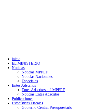
inicio
EL MINISTERIO
Noticias
Noticias MPPEF
Noticias Nacionales
Especiales
Entes Adscritos
Entes Adscritos del MPPEF
Noticias Entes Adscritos
Publicaciones
Estadísticas Fiscales
Gobierno Central Presupuestario