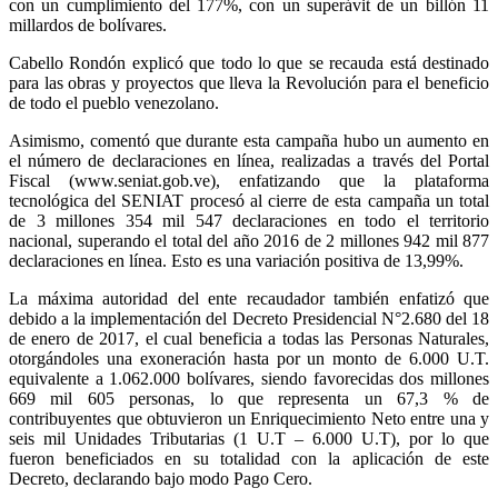
con un cumplimiento del 177%, con un superávit de un billón 11
millardos de bolívares.
Cabello Rondón explicó que todo lo que se recauda está destinado
para las obras y proyectos que lleva la Revolución para el beneficio
de todo el pueblo venezolano.
Asimismo, comentó que durante esta campaña hubo un aumento en
el número de declaraciones en línea, realizadas a través del Portal
Fiscal (www.seniat.gob.ve), enfatizando que la plataforma
tecnológica del SENIAT procesó al cierre de esta campaña un total
de 3 millones 354 mil 547 declaraciones en todo el territorio
nacional, superando el total del año 2016 de 2 millones 942 mil 877
declaraciones en línea. Esto es una variación positiva de 13,99%.
La máxima autoridad del ente recaudador también enfatizó que
debido a la implementación del Decreto Presidencial N°2.680 del 18
de enero de 2017, el cual beneficia a todas las Personas Naturales,
otorgándoles una exoneración hasta por un monto de 6.000 U.T.
equivalente a 1.062.000 bolívares, siendo favorecidas dos millones
669 mil 605 personas, lo que representa un 67,3 % de
contribuyentes que obtuvieron un Enriquecimiento Neto entre una y
seis mil Unidades Tributarias (1 U.T – 6.000 U.T), por lo que
fueron beneficiados en su totalidad con la aplicación de este
Decreto, declarando bajo modo Pago Cero.