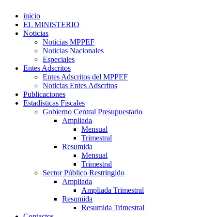
inicio
EL MINISTERIO
Noticias
Noticias MPPEF
Noticias Nacionales
Especiales
Entes Adscritos
Entes Adscritos del MPPEF
Noticias Entes Adscritos
Publicaciones
Estadísticas Fiscales
Gobierno Central Presupuestario
Ampliada
Mensual
Trimestral
Resumida
Mensual
Trimestral
Sector Público Restringido
Ampliada
Ampliada Trimestral
Resumida
Resumida Trimestral
Contactos