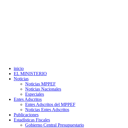
inicio
EL MINISTERIO
Noticias
Noticias MPPEF
Noticias Nacionales
Especiales
Entes Adscritos
Entes Adscritos del MPPEF
Noticias Entes Adscritos
Publicaciones
Estadísticas Fiscales
Gobierno Central Presupuestario