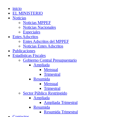
inicio
EL MINISTERIO
Noticias
Noticias MPPEF
Noticias Nacionales
Especiales
Entes Adscritos
Entes Adscritos del MPPEF
Noticias Entes Adscritos
Publicaciones
Estadísticas Fiscales
Gobierno Central Presupuestario
Ampliada
Mensual
Trimestral
Resumida
Mensual
Trimestral
Sector Público Restringido
Ampliada
Ampliada Trimestral
Resumida
Resumida Trimestral
Contactos