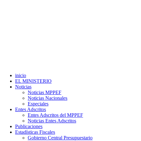
inicio
EL MINISTERIO
Noticias
Noticias MPPEF
Noticias Nacionales
Especiales
Entes Adscritos
Entes Adscritos del MPPEF
Noticias Entes Adscritos
Publicaciones
Estadísticas Fiscales
Gobierno Central Presupuestario