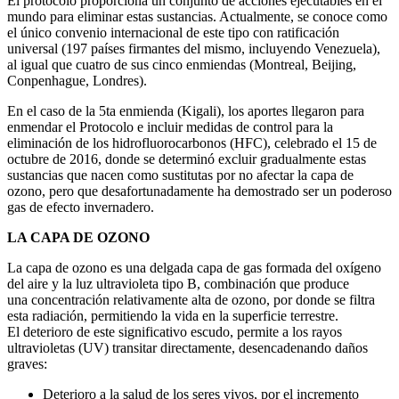
El protocolo proporciona un conjunto de acciones ejecutables en el
mundo para eliminar estas sustancias. Actualmente, se conoce como
el único convenio internacional de este tipo con ratificación
universal (197 países firmantes del mismo, incluyendo Venezuela),
al igual que cuatro de sus cinco enmiendas (Montreal, Beijing,
Conpenhague, Londres).
En el caso de la 5ta enmienda (Kigali), los aportes llegaron para
enmendar el Protocolo e incluir medidas de control para la
eliminación de los hidrofluorocarbonos (HFC), celebrado el 15 de
octubre de 2016, donde se determinó excluir gradualmente estas
sustancias que nacen como sustitutas por no afectar la capa de
ozono, pero que desafortunadamente ha demostrado ser un poderoso
gas de efecto invernadero.
LA CAPA DE OZONO
La capa de ozono es una delgada capa de gas formada del oxígeno
del aire y la luz ultravioleta tipo B, combinación que produce
una concentración relativamente alta de ozono, por donde se filtra
esta radiación, permitiendo la vida en la superficie terrestre.
El deterioro de este significativo escudo, permite a los rayos
ultravioletas (UV) transitar directamente, desencadenando daños
graves:
Deterioro a la salud de los seres vivos, por el incremento