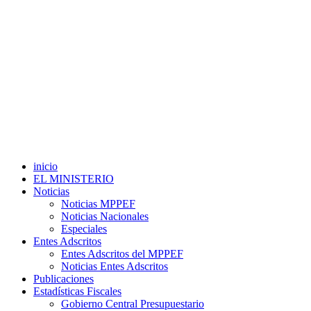
inicio
EL MINISTERIO
Noticias
Noticias MPPEF
Noticias Nacionales
Especiales
Entes Adscritos
Entes Adscritos del MPPEF
Noticias Entes Adscritos
Publicaciones
Estadísticas Fiscales
Gobierno Central Presupuestario