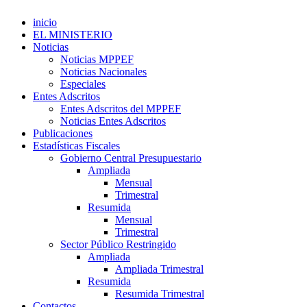
inicio
EL MINISTERIO
Noticias
Noticias MPPEF
Noticias Nacionales
Especiales
Entes Adscritos
Entes Adscritos del MPPEF
Noticias Entes Adscritos
Publicaciones
Estadísticas Fiscales
Gobierno Central Presupuestario
Ampliada
Mensual
Trimestral
Resumida
Mensual
Trimestral
Sector Público Restringido
Ampliada
Ampliada Trimestral
Resumida
Resumida Trimestral
Contactos