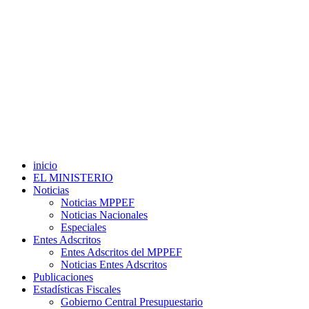
inicio
EL MINISTERIO
Noticias
Noticias MPPEF
Noticias Nacionales
Especiales
Entes Adscritos
Entes Adscritos del MPPEF
Noticias Entes Adscritos
Publicaciones
Estadísticas Fiscales
Gobierno Central Presupuestario