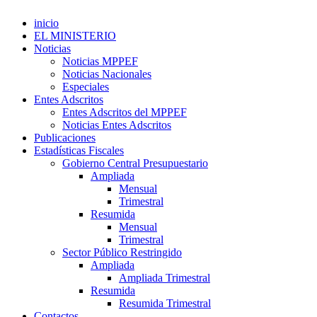
inicio
EL MINISTERIO
Noticias
Noticias MPPEF
Noticias Nacionales
Especiales
Entes Adscritos
Entes Adscritos del MPPEF
Noticias Entes Adscritos
Publicaciones
Estadísticas Fiscales
Gobierno Central Presupuestario
Ampliada
Mensual
Trimestral
Resumida
Mensual
Trimestral
Sector Público Restringido
Ampliada
Ampliada Trimestral
Resumida
Resumida Trimestral
Contactos