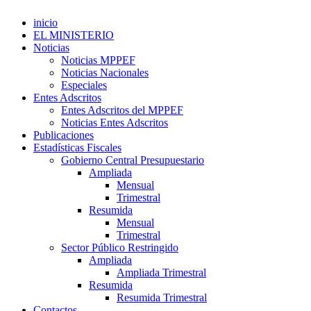
inicio
EL MINISTERIO
Noticias
Noticias MPPEF
Noticias Nacionales
Especiales
Entes Adscritos
Entes Adscritos del MPPEF
Noticias Entes Adscritos
Publicaciones
Estadísticas Fiscales
Gobierno Central Presupuestario
Ampliada
Mensual
Trimestral
Resumida
Mensual
Trimestral
Sector Público Restringido
Ampliada
Ampliada Trimestral
Resumida
Resumida Trimestral
Contactos