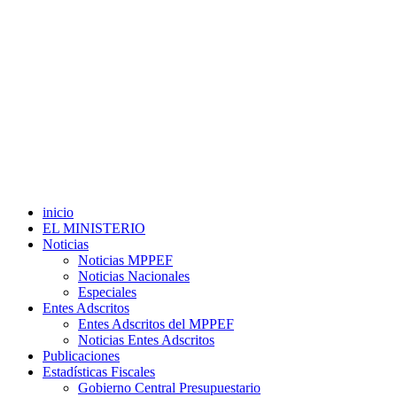
inicio
EL MINISTERIO
Noticias
Noticias MPPEF
Noticias Nacionales
Especiales
Entes Adscritos
Entes Adscritos del MPPEF
Noticias Entes Adscritos
Publicaciones
Estadísticas Fiscales
Gobierno Central Presupuestario