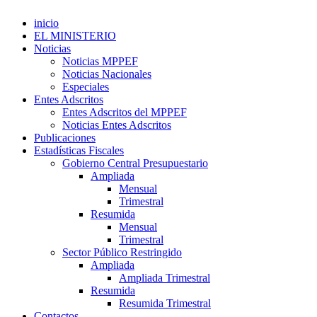
inicio
EL MINISTERIO
Noticias
Noticias MPPEF
Noticias Nacionales
Especiales
Entes Adscritos
Entes Adscritos del MPPEF
Noticias Entes Adscritos
Publicaciones
Estadísticas Fiscales
Gobierno Central Presupuestario
Ampliada
Mensual
Trimestral
Resumida
Mensual
Trimestral
Sector Público Restringido
Ampliada
Ampliada Trimestral
Resumida
Resumida Trimestral
Contactos