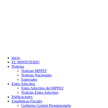
inicio
EL MINISTERIO
Noticias
Noticias MPPEF
Noticias Nacionales
Especiales
Entes Adscritos
Entes Adscritos del MPPEF
Noticias Entes Adscritos
Publicaciones
Estadísticas Fiscales
Gobierno Central Presupuestario