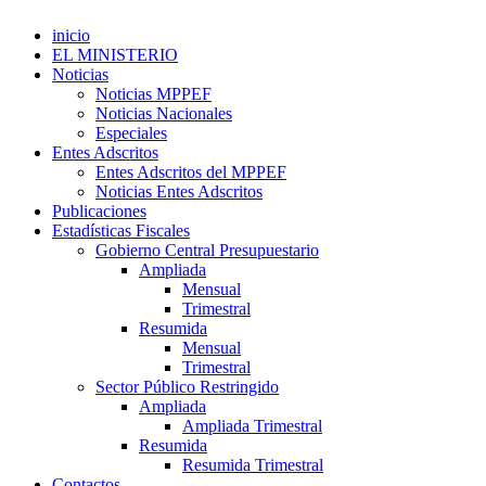
inicio
EL MINISTERIO
Noticias
Noticias MPPEF
Noticias Nacionales
Especiales
Entes Adscritos
Entes Adscritos del MPPEF
Noticias Entes Adscritos
Publicaciones
Estadísticas Fiscales
Gobierno Central Presupuestario
Ampliada
Mensual
Trimestral
Resumida
Mensual
Trimestral
Sector Público Restringido
Ampliada
Ampliada Trimestral
Resumida
Resumida Trimestral
Contactos