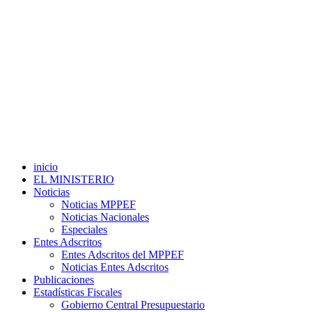
inicio
EL MINISTERIO
Noticias
Noticias MPPEF
Noticias Nacionales
Especiales
Entes Adscritos
Entes Adscritos del MPPEF
Noticias Entes Adscritos
Publicaciones
Estadísticas Fiscales
Gobierno Central Presupuestario