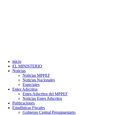
inicio
EL MINISTERIO
Noticias
Noticias MPPEF
Noticias Nacionales
Especiales
Entes Adscritos
Entes Adscritos del MPPEF
Noticias Entes Adscritos
Publicaciones
Estadísticas Fiscales
Gobierno Central Presupuestario