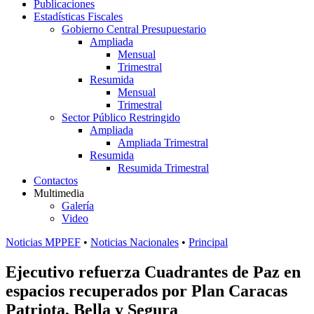
Publicaciones
Estadísticas Fiscales
Gobierno Central Presupuestario
Ampliada
Mensual
Trimestral
Resumida
Mensual
Trimestral
Sector Público Restringido
Ampliada
Ampliada Trimestral
Resumida
Resumida Trimestral
Contactos
Multimedia
Galería
Video
Noticias MPPEF
•
Noticias Nacionales
•
Principal
Ejecutivo refuerza Cuadrantes de Paz en
espacios recuperados por Plan Caracas
Patriota, Bella y Segura