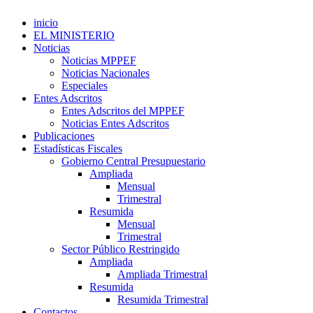
inicio
EL MINISTERIO
Noticias
Noticias MPPEF
Noticias Nacionales
Especiales
Entes Adscritos
Entes Adscritos del MPPEF
Noticias Entes Adscritos
Publicaciones
Estadísticas Fiscales
Gobierno Central Presupuestario
Ampliada
Mensual
Trimestral
Resumida
Mensual
Trimestral
Sector Público Restringido
Ampliada
Ampliada Trimestral
Resumida
Resumida Trimestral
Contactos