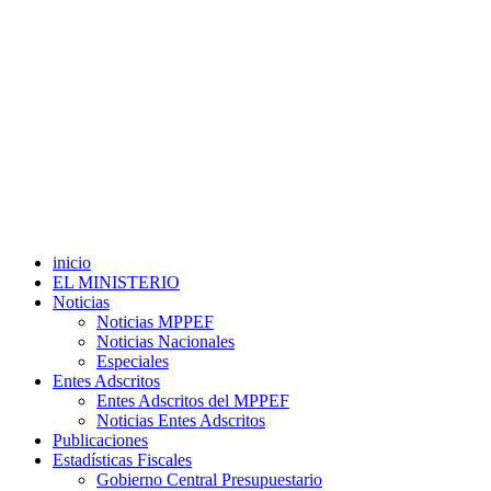
inicio
EL MINISTERIO
Noticias
Noticias MPPEF
Noticias Nacionales
Especiales
Entes Adscritos
Entes Adscritos del MPPEF
Noticias Entes Adscritos
Publicaciones
Estadísticas Fiscales
Gobierno Central Presupuestario