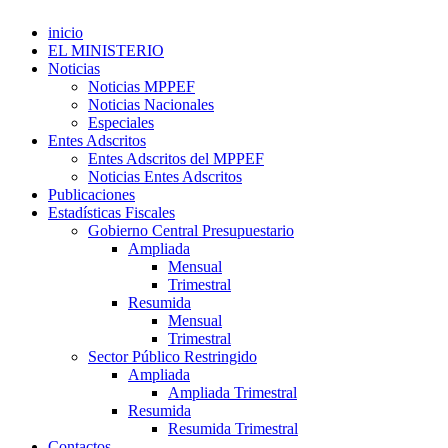
inicio
EL MINISTERIO
Noticias
Noticias MPPEF
Noticias Nacionales
Especiales
Entes Adscritos
Entes Adscritos del MPPEF
Noticias Entes Adscritos
Publicaciones
Estadísticas Fiscales
Gobierno Central Presupuestario
Ampliada
Mensual
Trimestral
Resumida
Mensual
Trimestral
Sector Público Restringido
Ampliada
Ampliada Trimestral
Resumida
Resumida Trimestral
Contactos