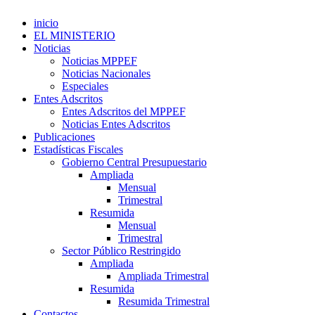
inicio
EL MINISTERIO
Noticias
Noticias MPPEF
Noticias Nacionales
Especiales
Entes Adscritos
Entes Adscritos del MPPEF
Noticias Entes Adscritos
Publicaciones
Estadísticas Fiscales
Gobierno Central Presupuestario
Ampliada
Mensual
Trimestral
Resumida
Mensual
Trimestral
Sector Público Restringido
Ampliada
Ampliada Trimestral
Resumida
Resumida Trimestral
Contactos