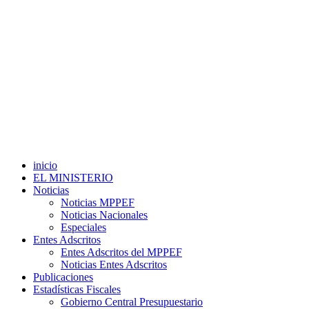
inicio
EL MINISTERIO
Noticias
Noticias MPPEF
Noticias Nacionales
Especiales
Entes Adscritos
Entes Adscritos del MPPEF
Noticias Entes Adscritos
Publicaciones
Estadísticas Fiscales
Gobierno Central Presupuestario