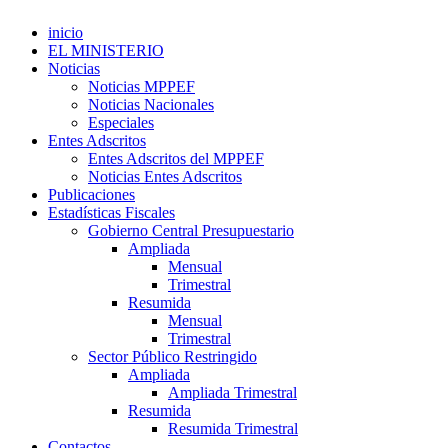
inicio
EL MINISTERIO
Noticias
Noticias MPPEF
Noticias Nacionales
Especiales
Entes Adscritos
Entes Adscritos del MPPEF
Noticias Entes Adscritos
Publicaciones
Estadísticas Fiscales
Gobierno Central Presupuestario
Ampliada
Mensual
Trimestral
Resumida
Mensual
Trimestral
Sector Público Restringido
Ampliada
Ampliada Trimestral
Resumida
Resumida Trimestral
Contactos