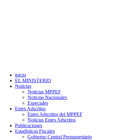
inicio
EL MINISTERIO
Noticias
Noticias MPPEF
Noticias Nacionales
Especiales
Entes Adscritos
Entes Adscritos del MPPEF
Noticias Entes Adscritos
Publicaciones
Estadísticas Fiscales
Gobierno Central Presupuestario