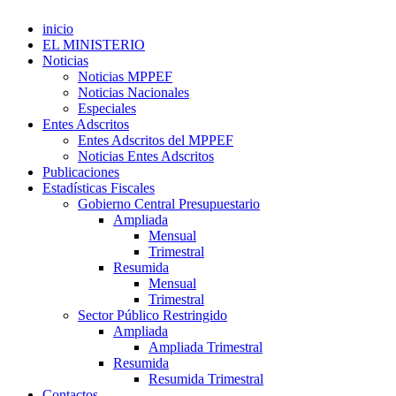
inicio
EL MINISTERIO
Noticias
Noticias MPPEF
Noticias Nacionales
Especiales
Entes Adscritos
Entes Adscritos del MPPEF
Noticias Entes Adscritos
Publicaciones
Estadísticas Fiscales
Gobierno Central Presupuestario
Ampliada
Mensual
Trimestral
Resumida
Mensual
Trimestral
Sector Público Restringido
Ampliada
Ampliada Trimestral
Resumida
Resumida Trimestral
Contactos