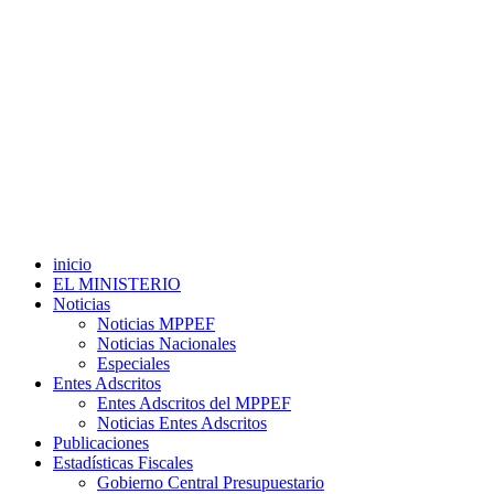
inicio
EL MINISTERIO
Noticias
Noticias MPPEF
Noticias Nacionales
Especiales
Entes Adscritos
Entes Adscritos del MPPEF
Noticias Entes Adscritos
Publicaciones
Estadísticas Fiscales
Gobierno Central Presupuestario