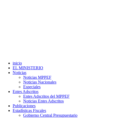
inicio
EL MINISTERIO
Noticias
Noticias MPPEF
Noticias Nacionales
Especiales
Entes Adscritos
Entes Adscritos del MPPEF
Noticias Entes Adscritos
Publicaciones
Estadísticas Fiscales
Gobierno Central Presupuestario