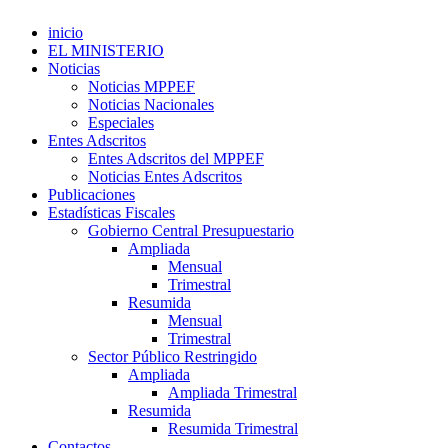
inicio
EL MINISTERIO
Noticias
Noticias MPPEF
Noticias Nacionales
Especiales
Entes Adscritos
Entes Adscritos del MPPEF
Noticias Entes Adscritos
Publicaciones
Estadísticas Fiscales
Gobierno Central Presupuestario
Ampliada
Mensual
Trimestral
Resumida
Mensual
Trimestral
Sector Público Restringido
Ampliada
Ampliada Trimestral
Resumida
Resumida Trimestral
Contactos