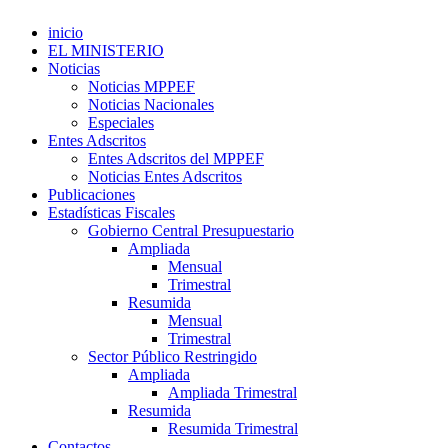
inicio
EL MINISTERIO
Noticias
Noticias MPPEF
Noticias Nacionales
Especiales
Entes Adscritos
Entes Adscritos del MPPEF
Noticias Entes Adscritos
Publicaciones
Estadísticas Fiscales
Gobierno Central Presupuestario
Ampliada
Mensual
Trimestral
Resumida
Mensual
Trimestral
Sector Público Restringido
Ampliada
Ampliada Trimestral
Resumida
Resumida Trimestral
Contactos