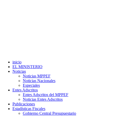
inicio
EL MINISTERIO
Noticias
Noticias MPPEF
Noticias Nacionales
Especiales
Entes Adscritos
Entes Adscritos del MPPEF
Noticias Entes Adscritos
Publicaciones
Estadísticas Fiscales
Gobierno Central Presupuestario