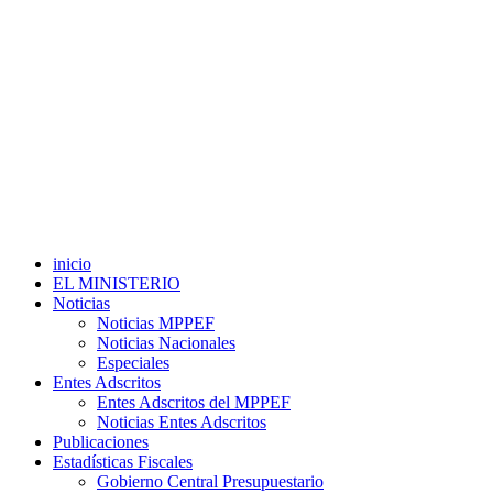
inicio
EL MINISTERIO
Noticias
Noticias MPPEF
Noticias Nacionales
Especiales
Entes Adscritos
Entes Adscritos del MPPEF
Noticias Entes Adscritos
Publicaciones
Estadísticas Fiscales
Gobierno Central Presupuestario