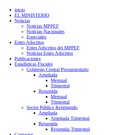
inicio
EL MINISTERIO
Noticias
Noticias MPPEF
Noticias Nacionales
Especiales
Entes Adscritos
Entes Adscritos del MPPEF
Noticias Entes Adscritos
Publicaciones
Estadísticas Fiscales
Gobierno Central Presupuestario
Ampliada
Mensual
Trimestral
Resumida
Mensual
Trimestral
Sector Público Restringido
Ampliada
Ampliada Trimestral
Resumida
Resumida Trimestral
Contactos