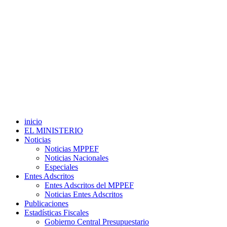
inicio
EL MINISTERIO
Noticias
Noticias MPPEF
Noticias Nacionales
Especiales
Entes Adscritos
Entes Adscritos del MPPEF
Noticias Entes Adscritos
Publicaciones
Estadísticas Fiscales
Gobierno Central Presupuestario