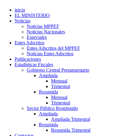
inicio
EL MINISTERIO
Noticias
Noticias MPPEF
Noticias Nacionales
Especiales
Entes Adscritos
Entes Adscritos del MPPEF
Noticias Entes Adscritos
Publicaciones
Estadísticas Fiscales
Gobierno Central Presupuestario
Ampliada
Mensual
Trimestral
Resumida
Mensual
Trimestral
Sector Público Restringido
Ampliada
Ampliada Trimestral
Resumida
Resumida Trimestral
Contactos