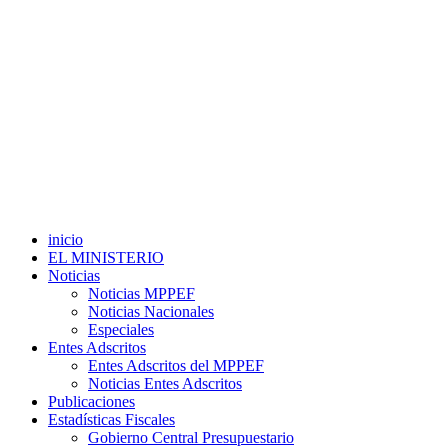
inicio
EL MINISTERIO
Noticias
Noticias MPPEF
Noticias Nacionales
Especiales
Entes Adscritos
Entes Adscritos del MPPEF
Noticias Entes Adscritos
Publicaciones
Estadísticas Fiscales
Gobierno Central Presupuestario