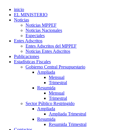
inicio
EL MINISTERIO
Noticias
Noticias MPPEF
Noticias Nacionales
Especiales
Entes Adscritos
Entes Adscritos del MPPEF
Noticias Entes Adscritos
Publicaciones
Estadísticas Fiscales
Gobierno Central Presupuestario
Ampliada
Mensual
Trimestral
Resumida
Mensual
Trimestral
Sector Público Restringido
Ampliada
Ampliada Trimestral
Resumida
Resumida Trimestral
Contactos