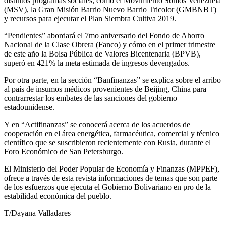
distintos programas sociales, como el Movimiento Somos Venezuela
(MSV), la Gran Misión Barrio Nuevo Barrio Tricolor (GMBNBT)
y recursos para ejecutar el Plan Siembra Cultiva 2019.
“Pendientes” abordará el 7mo aniversario del Fondo de Ahorro
Nacional de la Clase Obrera (Fanco) y cómo en el primer trimestre
de este año la Bolsa Pública de Valores Bicentenaria (BPVB),
superó en 421% la meta estimada de ingresos devengados.
Por otra parte, en la sección “Banfinanzas” se explica sobre el arribo
al país de insumos médicos provenientes de Beijing, China para
contrarrestar los embates de las sanciones del gobierno
estadounidense.
Y en “Actifinanzas” se conocerá acerca de los acuerdos de
cooperación en el área energética, farmacéutica, comercial y técnico
científico que se suscribieron recientemente con Rusia, durante el
Foro Económico de San Petersburgo.
El Ministerio del Poder Popular de Economía y Finanzas (MPPEF),
ofrece a través de esta revista informaciones de temas que son parte
de los esfuerzos que ejecuta el Gobierno Bolivariano en pro de la
estabilidad económica del pueblo.
T/Dayana Valladares