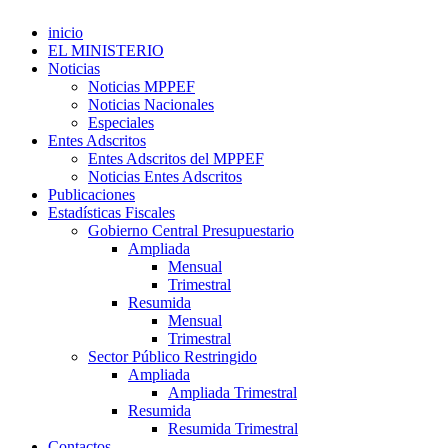
inicio
EL MINISTERIO
Noticias
Noticias MPPEF
Noticias Nacionales
Especiales
Entes Adscritos
Entes Adscritos del MPPEF
Noticias Entes Adscritos
Publicaciones
Estadísticas Fiscales
Gobierno Central Presupuestario
Ampliada
Mensual
Trimestral
Resumida
Mensual
Trimestral
Sector Público Restringido
Ampliada
Ampliada Trimestral
Resumida
Resumida Trimestral
Contactos