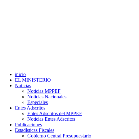
inicio
EL MINISTERIO
Noticias
Noticias MPPEF
Noticias Nacionales
Especiales
Entes Adscritos
Entes Adscritos del MPPEF
Noticias Entes Adscritos
Publicaciones
Estadísticas Fiscales
Gobierno Central Presupuestario