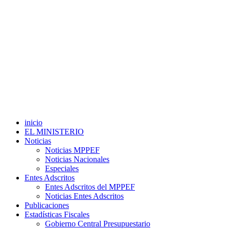
inicio
EL MINISTERIO
Noticias
Noticias MPPEF
Noticias Nacionales
Especiales
Entes Adscritos
Entes Adscritos del MPPEF
Noticias Entes Adscritos
Publicaciones
Estadísticas Fiscales
Gobierno Central Presupuestario