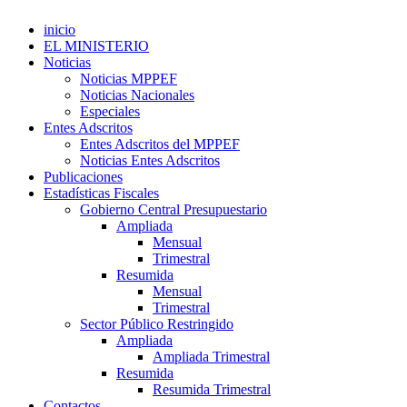
inicio
EL MINISTERIO
Noticias
Noticias MPPEF
Noticias Nacionales
Especiales
Entes Adscritos
Entes Adscritos del MPPEF
Noticias Entes Adscritos
Publicaciones
Estadísticas Fiscales
Gobierno Central Presupuestario
Ampliada
Mensual
Trimestral
Resumida
Mensual
Trimestral
Sector Público Restringido
Ampliada
Ampliada Trimestral
Resumida
Resumida Trimestral
Contactos