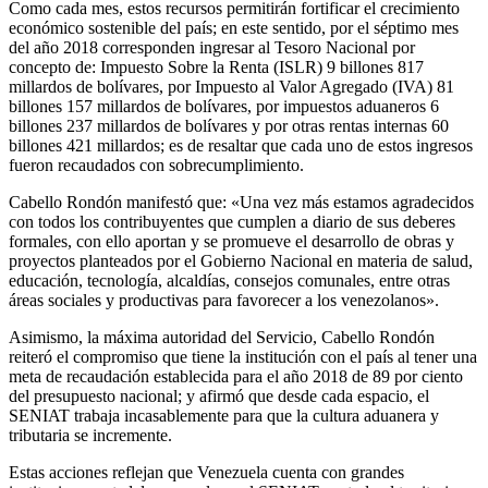
Como cada mes, estos recursos permitirán fortificar el crecimiento
económico sostenible del país; en este sentido, por el séptimo mes
del año 2018 corresponden ingresar al Tesoro Nacional por
concepto de: Impuesto Sobre la Renta (ISLR) 9 billones 817
millardos de bolívares, por Impuesto al Valor Agregado (IVA) 81
billones 157 millardos de bolívares, por impuestos aduaneros 6
billones 237 millardos de bolívares y por otras rentas internas 60
billones 421 millardos; es de resaltar que cada uno de estos ingresos
fueron recaudados con sobrecumplimiento.
Cabello Rondón manifestó que: «Una vez más estamos agradecidos
con todos los contribuyentes que cumplen a diario de sus deberes
formales, con ello aportan y se promueve el desarrollo de obras y
proyectos planteados por el Gobierno Nacional en materia de salud,
educación, tecnología, alcaldías, consejos comunales, entre otras
áreas sociales y productivas para favorecer a los venezolanos».
Asimismo, la máxima autoridad del Servicio, Cabello Rondón
reiteró el compromiso que tiene la institución con el país al tener una
meta de recaudación establecida para el año 2018 de 89 por ciento
del presupuesto nacional; y afirmó que desde cada espacio, el
SENIAT trabaja incasablemente para que la cultura aduanera y
tributaria se incremente.
Estas acciones reflejan que Venezuela cuenta con grandes