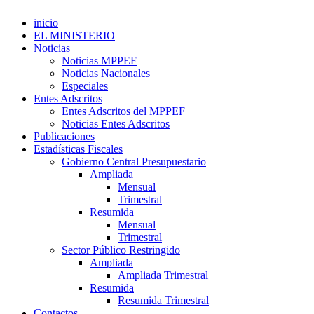
inicio
EL MINISTERIO
Noticias
Noticias MPPEF
Noticias Nacionales
Especiales
Entes Adscritos
Entes Adscritos del MPPEF
Noticias Entes Adscritos
Publicaciones
Estadísticas Fiscales
Gobierno Central Presupuestario
Ampliada
Mensual
Trimestral
Resumida
Mensual
Trimestral
Sector Público Restringido
Ampliada
Ampliada Trimestral
Resumida
Resumida Trimestral
Contactos