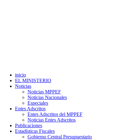
inicio
EL MINISTERIO
Noticias
Noticias MPPEF
Noticias Nacionales
Especiales
Entes Adscritos
Entes Adscritos del MPPEF
Noticias Entes Adscritos
Publicaciones
Estadísticas Fiscales
Gobierno Central Presupuestario