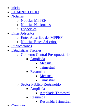
inicio
EL MINISTERIO
Noticias
Noticias MPPEF
Noticias Nacionales
Especiales
Entes Adscritos
Entes Adscritos del MPPEF
Noticias Entes Adscritos
Publicaciones
Estadísticas Fiscales
Gobierno Central Presupuestario
Ampliada
Mensual
Trimestral
Resumida
Mensual
Trimestral
Sector Público Restringido
Ampliada
Ampliada Trimestral
Resumida
Resumida Trimestral
Contactos