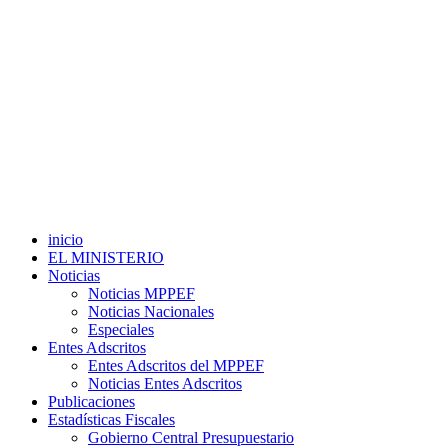
inicio
EL MINISTERIO
Noticias
Noticias MPPEF
Noticias Nacionales
Especiales
Entes Adscritos
Entes Adscritos del MPPEF
Noticias Entes Adscritos
Publicaciones
Estadísticas Fiscales
Gobierno Central Presupuestario