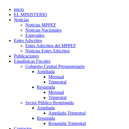
inicio
EL MINISTERIO
Noticias
Noticias MPPEF
Noticias Nacionales
Especiales
Entes Adscritos
Entes Adscritos del MPPEF
Noticias Entes Adscritos
Publicaciones
Estadísticas Fiscales
Gobierno Central Presupuestario
Ampliada
Mensual
Trimestral
Resumida
Mensual
Trimestral
Sector Público Restringido
Ampliada
Ampliada Trimestral
Resumida
Resumida Trimestral
Contactos