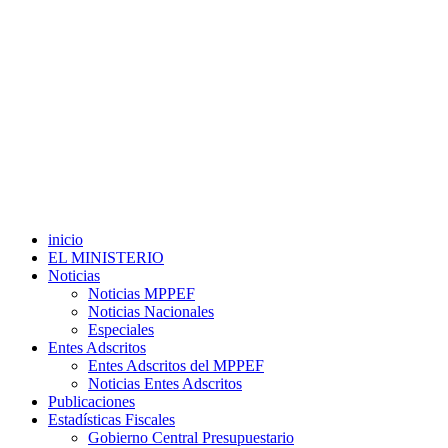
inicio
EL MINISTERIO
Noticias
Noticias MPPEF
Noticias Nacionales
Especiales
Entes Adscritos
Entes Adscritos del MPPEF
Noticias Entes Adscritos
Publicaciones
Estadísticas Fiscales
Gobierno Central Presupuestario