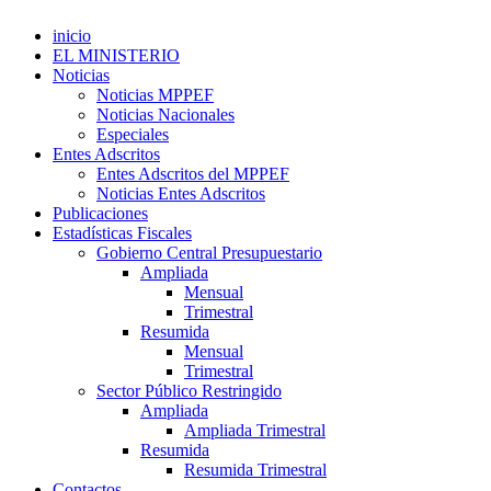
inicio
EL MINISTERIO
Noticias
Noticias MPPEF
Noticias Nacionales
Especiales
Entes Adscritos
Entes Adscritos del MPPEF
Noticias Entes Adscritos
Publicaciones
Estadísticas Fiscales
Gobierno Central Presupuestario
Ampliada
Mensual
Trimestral
Resumida
Mensual
Trimestral
Sector Público Restringido
Ampliada
Ampliada Trimestral
Resumida
Resumida Trimestral
Contactos