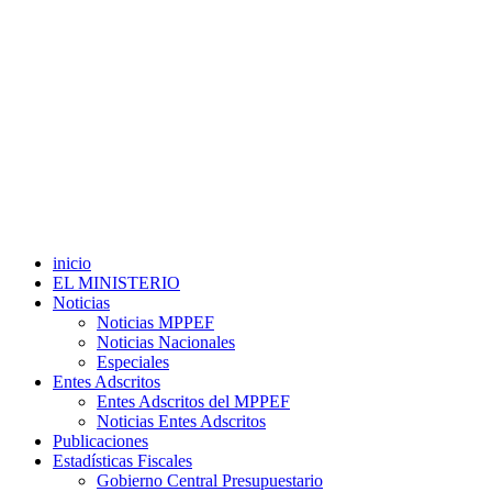
inicio
EL MINISTERIO
Noticias
Noticias MPPEF
Noticias Nacionales
Especiales
Entes Adscritos
Entes Adscritos del MPPEF
Noticias Entes Adscritos
Publicaciones
Estadísticas Fiscales
Gobierno Central Presupuestario