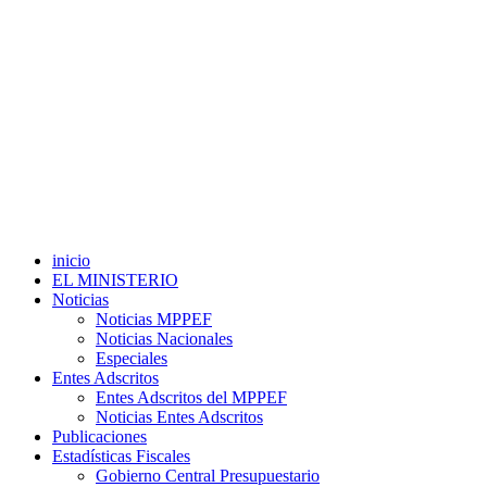
inicio
EL MINISTERIO
Noticias
Noticias MPPEF
Noticias Nacionales
Especiales
Entes Adscritos
Entes Adscritos del MPPEF
Noticias Entes Adscritos
Publicaciones
Estadísticas Fiscales
Gobierno Central Presupuestario