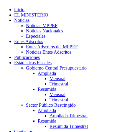
inicio
EL MINISTERIO
Noticias
Noticias MPPEF
Noticias Nacionales
Especiales
Entes Adscritos
Entes Adscritos del MPPEF
Noticias Entes Adscritos
Publicaciones
Estadísticas Fiscales
Gobierno Central Presupuestario
Ampliada
Mensual
Trimestral
Resumida
Mensual
Trimestral
Sector Público Restringido
Ampliada
Ampliada Trimestral
Resumida
Resumida Trimestral
Contactos