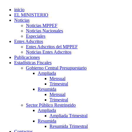
inicio
EL MINISTERIO
Noticias
Noticias MPPEF
Noticias Nacionales
Especiales
Entes Adscritos
Entes Adscritos del MPPEF
Noticias Entes Adscritos
Publicaciones
Estadísticas Fiscales
Gobierno Central Presupuestario
Ampliada
Mensual
Trimestral
Resumida
Mensual
Trimestral
Sector Público Restringido
Ampliada
Ampliada Trimestral
Resumida
Resumida Trimestral
Contactos