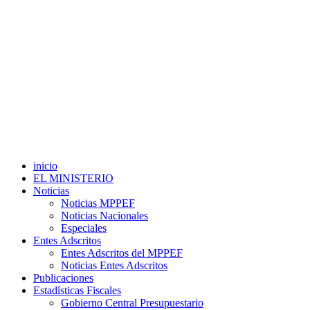
inicio
EL MINISTERIO
Noticias
Noticias MPPEF
Noticias Nacionales
Especiales
Entes Adscritos
Entes Adscritos del MPPEF
Noticias Entes Adscritos
Publicaciones
Estadísticas Fiscales
Gobierno Central Presupuestario