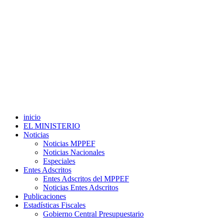
inicio
EL MINISTERIO
Noticias
Noticias MPPEF
Noticias Nacionales
Especiales
Entes Adscritos
Entes Adscritos del MPPEF
Noticias Entes Adscritos
Publicaciones
Estadísticas Fiscales
Gobierno Central Presupuestario