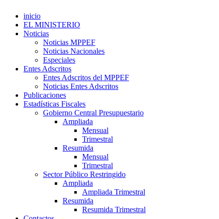
inicio
EL MINISTERIO
Noticias
Noticias MPPEF
Noticias Nacionales
Especiales
Entes Adscritos
Entes Adscritos del MPPEF
Noticias Entes Adscritos
Publicaciones
Estadísticas Fiscales
Gobierno Central Presupuestario
Ampliada
Mensual
Trimestral
Resumida
Mensual
Trimestral
Sector Público Restringido
Ampliada
Ampliada Trimestral
Resumida
Resumida Trimestral
Contactos