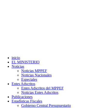
inicio
EL MINISTERIO
Noticias
Noticias MPPEF
Noticias Nacionales
Especiales
Entes Adscritos
Entes Adscritos del MPPEF
Noticias Entes Adscritos
Publicaciones
Estadísticas Fiscales
Gobierno Central Presupuestario