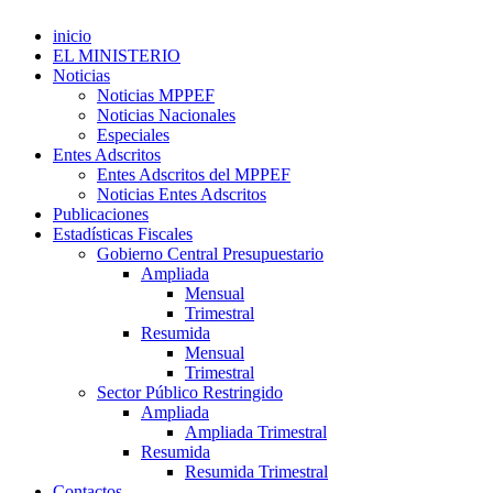
inicio
EL MINISTERIO
Noticias
Noticias MPPEF
Noticias Nacionales
Especiales
Entes Adscritos
Entes Adscritos del MPPEF
Noticias Entes Adscritos
Publicaciones
Estadísticas Fiscales
Gobierno Central Presupuestario
Ampliada
Mensual
Trimestral
Resumida
Mensual
Trimestral
Sector Público Restringido
Ampliada
Ampliada Trimestral
Resumida
Resumida Trimestral
Contactos