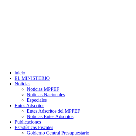
inicio
EL MINISTERIO
Noticias
Noticias MPPEF
Noticias Nacionales
Especiales
Entes Adscritos
Entes Adscritos del MPPEF
Noticias Entes Adscritos
Publicaciones
Estadísticas Fiscales
Gobierno Central Presupuestario