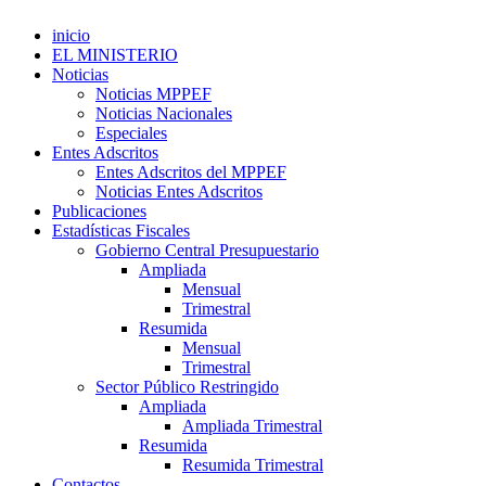
inicio
EL MINISTERIO
Noticias
Noticias MPPEF
Noticias Nacionales
Especiales
Entes Adscritos
Entes Adscritos del MPPEF
Noticias Entes Adscritos
Publicaciones
Estadísticas Fiscales
Gobierno Central Presupuestario
Ampliada
Mensual
Trimestral
Resumida
Mensual
Trimestral
Sector Público Restringido
Ampliada
Ampliada Trimestral
Resumida
Resumida Trimestral
Contactos