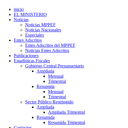
inicio
EL MINISTERIO
Noticias
Noticias MPPEF
Noticias Nacionales
Especiales
Entes Adscritos
Entes Adscritos del MPPEF
Noticias Entes Adscritos
Publicaciones
Estadísticas Fiscales
Gobierno Central Presupuestario
Ampliada
Mensual
Trimestral
Resumida
Mensual
Trimestral
Sector Público Restringido
Ampliada
Ampliada Trimestral
Resumida
Resumida Trimestral
Contactos