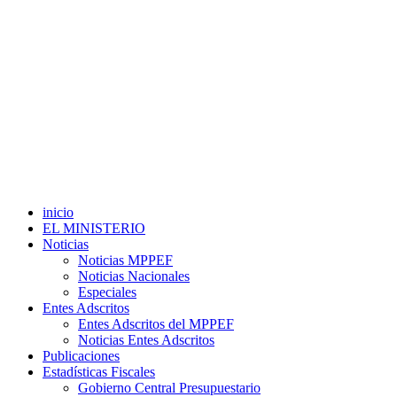
inicio
EL MINISTERIO
Noticias
Noticias MPPEF
Noticias Nacionales
Especiales
Entes Adscritos
Entes Adscritos del MPPEF
Noticias Entes Adscritos
Publicaciones
Estadísticas Fiscales
Gobierno Central Presupuestario