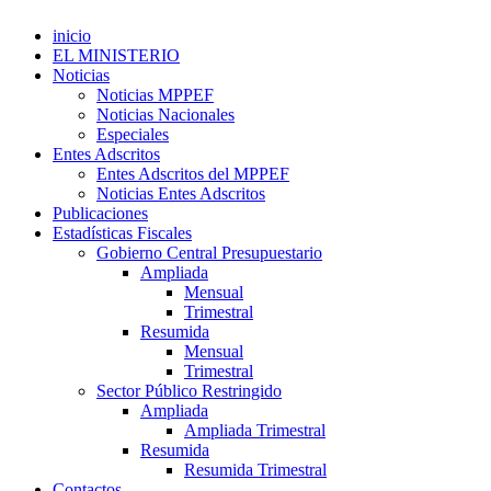
inicio
EL MINISTERIO
Noticias
Noticias MPPEF
Noticias Nacionales
Especiales
Entes Adscritos
Entes Adscritos del MPPEF
Noticias Entes Adscritos
Publicaciones
Estadísticas Fiscales
Gobierno Central Presupuestario
Ampliada
Mensual
Trimestral
Resumida
Mensual
Trimestral
Sector Público Restringido
Ampliada
Ampliada Trimestral
Resumida
Resumida Trimestral
Contactos