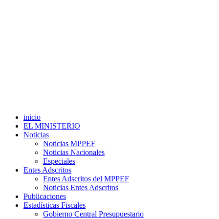
inicio
EL MINISTERIO
Noticias
Noticias MPPEF
Noticias Nacionales
Especiales
Entes Adscritos
Entes Adscritos del MPPEF
Noticias Entes Adscritos
Publicaciones
Estadísticas Fiscales
Gobierno Central Presupuestario