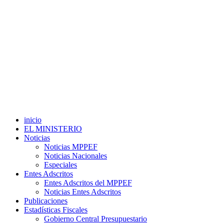
inicio
EL MINISTERIO
Noticias
Noticias MPPEF
Noticias Nacionales
Especiales
Entes Adscritos
Entes Adscritos del MPPEF
Noticias Entes Adscritos
Publicaciones
Estadísticas Fiscales
Gobierno Central Presupuestario