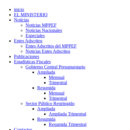
inicio
EL MINISTERIO
Noticias
Noticias MPPEF
Noticias Nacionales
Especiales
Entes Adscritos
Entes Adscritos del MPPEF
Noticias Entes Adscritos
Publicaciones
Estadísticas Fiscales
Gobierno Central Presupuestario
Ampliada
Mensual
Trimestral
Resumida
Mensual
Trimestral
Sector Público Restringido
Ampliada
Ampliada Trimestral
Resumida
Resumida Trimestral
Contactos