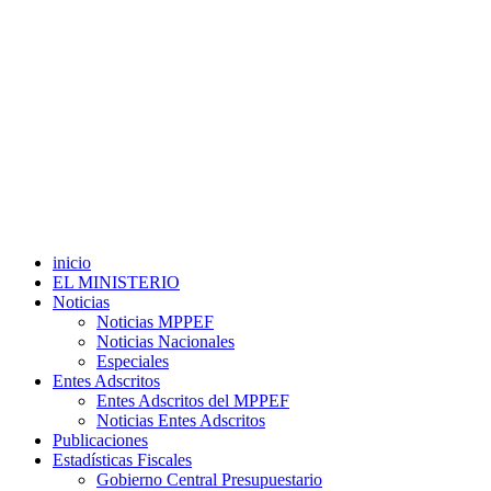
inicio
EL MINISTERIO
Noticias
Noticias MPPEF
Noticias Nacionales
Especiales
Entes Adscritos
Entes Adscritos del MPPEF
Noticias Entes Adscritos
Publicaciones
Estadísticas Fiscales
Gobierno Central Presupuestario