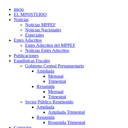
inicio
EL MINISTERIO
Noticias
Noticias MPPEF
Noticias Nacionales
Especiales
Entes Adscritos
Entes Adscritos del MPPEF
Noticias Entes Adscritos
Publicaciones
Estadísticas Fiscales
Gobierno Central Presupuestario
Ampliada
Mensual
Trimestral
Resumida
Mensual
Trimestral
Sector Público Restringido
Ampliada
Ampliada Trimestral
Resumida
Resumida Trimestral
Contactos