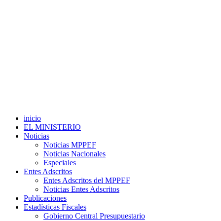
inicio
EL MINISTERIO
Noticias
Noticias MPPEF
Noticias Nacionales
Especiales
Entes Adscritos
Entes Adscritos del MPPEF
Noticias Entes Adscritos
Publicaciones
Estadísticas Fiscales
Gobierno Central Presupuestario