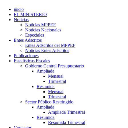
inicio
EL MINISTERIO
Noticias
Noticias MPPEF
Noticias Nacionales
Especiales
Entes Adscritos
Entes Adscritos del MPPEF
Noticias Entes Adscritos
Publicaciones
Estadísticas Fiscales
Gobierno Central Presupuestario
Ampliada
Mensual
Trimestral
Resumida
Mensual
Trimestral
Sector Público Restringido
Ampliada
Ampliada Trimestral
Resumida
Resumida Trimestral
Contactos