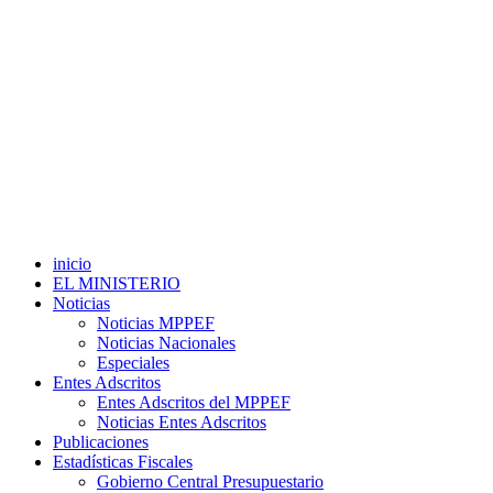
inicio
EL MINISTERIO
Noticias
Noticias MPPEF
Noticias Nacionales
Especiales
Entes Adscritos
Entes Adscritos del MPPEF
Noticias Entes Adscritos
Publicaciones
Estadísticas Fiscales
Gobierno Central Presupuestario