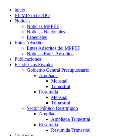
inicio
EL MINISTERIO
Noticias
Noticias MPPEF
Noticias Nacionales
Especiales
Entes Adscritos
Entes Adscritos del MPPEF
Noticias Entes Adscritos
Publicaciones
Estadísticas Fiscales
Gobierno Central Presupuestario
Ampliada
Mensual
Trimestral
Resumida
Mensual
Trimestral
Sector Público Restringido
Ampliada
Ampliada Trimestral
Resumida
Resumida Trimestral
Contactos