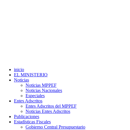
inicio
EL MINISTERIO
Noticias
Noticias MPPEF
Noticias Nacionales
Especiales
Entes Adscritos
Entes Adscritos del MPPEF
Noticias Entes Adscritos
Publicaciones
Estadísticas Fiscales
Gobierno Central Presupuestario