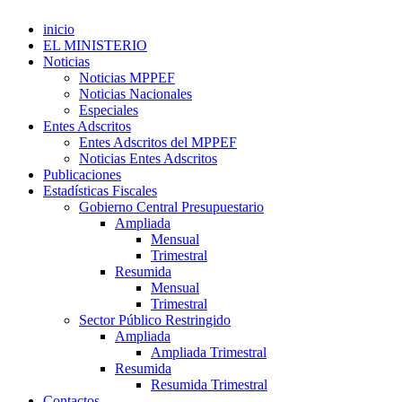
inicio
EL MINISTERIO
Noticias
Noticias MPPEF
Noticias Nacionales
Especiales
Entes Adscritos
Entes Adscritos del MPPEF
Noticias Entes Adscritos
Publicaciones
Estadísticas Fiscales
Gobierno Central Presupuestario
Ampliada
Mensual
Trimestral
Resumida
Mensual
Trimestral
Sector Público Restringido
Ampliada
Ampliada Trimestral
Resumida
Resumida Trimestral
Contactos