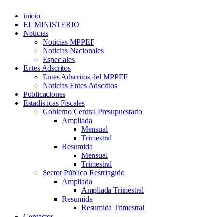
inicio
EL MINISTERIO
Noticias
Noticias MPPEF
Noticias Nacionales
Especiales
Entes Adscritos
Entes Adscritos del MPPEF
Noticias Entes Adscritos
Publicaciones
Estadísticas Fiscales
Gobierno Central Presupuestario
Ampliada
Mensual
Trimestral
Resumida
Mensual
Trimestral
Sector Público Restringido
Ampliada
Ampliada Trimestral
Resumida
Resumida Trimestral
Contactos