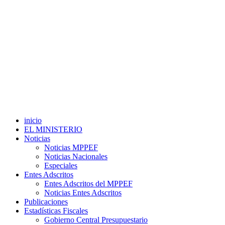
inicio
EL MINISTERIO
Noticias
Noticias MPPEF
Noticias Nacionales
Especiales
Entes Adscritos
Entes Adscritos del MPPEF
Noticias Entes Adscritos
Publicaciones
Estadísticas Fiscales
Gobierno Central Presupuestario