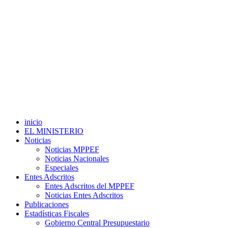
inicio
EL MINISTERIO
Noticias
Noticias MPPEF
Noticias Nacionales
Especiales
Entes Adscritos
Entes Adscritos del MPPEF
Noticias Entes Adscritos
Publicaciones
Estadísticas Fiscales
Gobierno Central Presupuestario