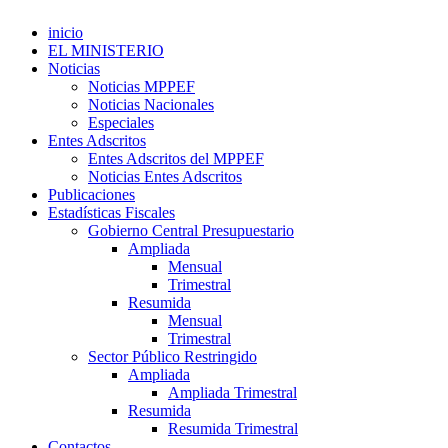
inicio
EL MINISTERIO
Noticias
Noticias MPPEF
Noticias Nacionales
Especiales
Entes Adscritos
Entes Adscritos del MPPEF
Noticias Entes Adscritos
Publicaciones
Estadísticas Fiscales
Gobierno Central Presupuestario
Ampliada
Mensual
Trimestral
Resumida
Mensual
Trimestral
Sector Público Restringido
Ampliada
Ampliada Trimestral
Resumida
Resumida Trimestral
Contactos