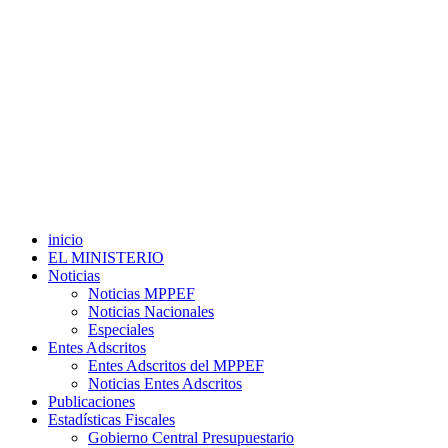
inicio
EL MINISTERIO
Noticias
Noticias MPPEF
Noticias Nacionales
Especiales
Entes Adscritos
Entes Adscritos del MPPEF
Noticias Entes Adscritos
Publicaciones
Estadísticas Fiscales
Gobierno Central Presupuestario