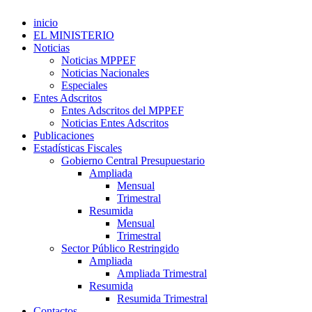
inicio
EL MINISTERIO
Noticias
Noticias MPPEF
Noticias Nacionales
Especiales
Entes Adscritos
Entes Adscritos del MPPEF
Noticias Entes Adscritos
Publicaciones
Estadísticas Fiscales
Gobierno Central Presupuestario
Ampliada
Mensual
Trimestral
Resumida
Mensual
Trimestral
Sector Público Restringido
Ampliada
Ampliada Trimestral
Resumida
Resumida Trimestral
Contactos