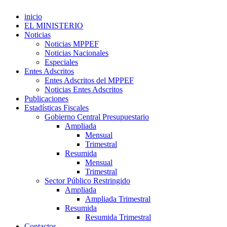
inicio
EL MINISTERIO
Noticias
Noticias MPPEF
Noticias Nacionales
Especiales
Entes Adscritos
Entes Adscritos del MPPEF
Noticias Entes Adscritos
Publicaciones
Estadísticas Fiscales
Gobierno Central Presupuestario
Ampliada
Mensual
Trimestral
Resumida
Mensual
Trimestral
Sector Público Restringido
Ampliada
Ampliada Trimestral
Resumida
Resumida Trimestral
Contactos