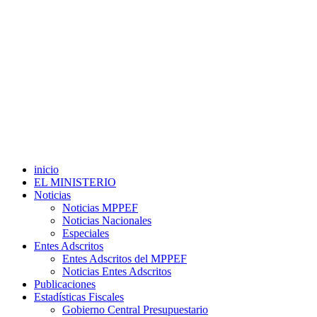
inicio
EL MINISTERIO
Noticias
Noticias MPPEF
Noticias Nacionales
Especiales
Entes Adscritos
Entes Adscritos del MPPEF
Noticias Entes Adscritos
Publicaciones
Estadísticas Fiscales
Gobierno Central Presupuestario