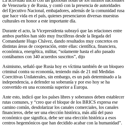
La actividad inició con las gloriosas notas de los himnos nacionales
de Venezuela y de Rusia, y contó con la presencia de autoridades
del Ejecutivo Nacional, embajadores, además de la comunidad rusa
que hace vida en el país, quienes presenciaron diversas muestras
culturales en honor a este importante día.
Durante el acto, la Vicepresidenta subrayó que las relaciones entre
ambos pueblos han sido muy fructíferas desde la llegada del
Comandante Hugo Chávez, dando resultados muy concretos en
distintas áreas de cooperación, entre ellas: científica, financiera,
económica, energética, militar, “solamente hasta el año pasado
contábamos con 340 acuerdos suscritos”, dijo
Asimismo, señaló que Rusia hoy es víctima también de un bloqueo
criminal contra su economía, teniendo más de 21 mil Medidas
Coercitivas Unilaterales, sin embargo, es un país determinado a la
independencia, a defender su soberanía y por eso hoy se ha
convertido en una economía superior a Europa.
Ante esto, indicó que los países libres y soberanos deben establecer
rutas comunes, y “creo que el bloque de los BRICS expresa ese
camino común, desdolarizar los canales comerciales, los canales
financieros, debe ser una elección histórica, más allá del paso
económico que significa, debe ser una elección histórica a esos
centros hegemónicos que han decidido acabar con la humanidad”.