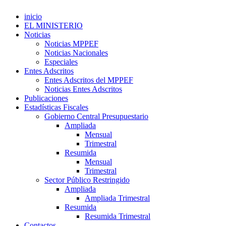
inicio
EL MINISTERIO
Noticias
Noticias MPPEF
Noticias Nacionales
Especiales
Entes Adscritos
Entes Adscritos del MPPEF
Noticias Entes Adscritos
Publicaciones
Estadísticas Fiscales
Gobierno Central Presupuestario
Ampliada
Mensual
Trimestral
Resumida
Mensual
Trimestral
Sector Público Restringido
Ampliada
Ampliada Trimestral
Resumida
Resumida Trimestral
Contactos