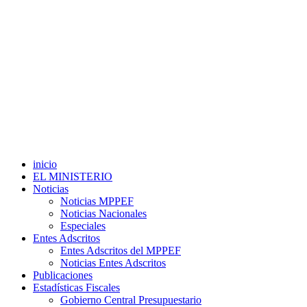
inicio
EL MINISTERIO
Noticias
Noticias MPPEF
Noticias Nacionales
Especiales
Entes Adscritos
Entes Adscritos del MPPEF
Noticias Entes Adscritos
Publicaciones
Estadísticas Fiscales
Gobierno Central Presupuestario