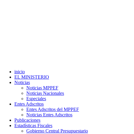
inicio
EL MINISTERIO
Noticias
Noticias MPPEF
Noticias Nacionales
Especiales
Entes Adscritos
Entes Adscritos del MPPEF
Noticias Entes Adscritos
Publicaciones
Estadísticas Fiscales
Gobierno Central Presupuestario