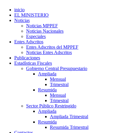
inicio
EL MINISTERIO
Noticias
Noticias MPPEF
Noticias Nacionales
Especiales
Entes Adscritos
Entes Adscritos del MPPEF
Noticias Entes Adscritos
Publicaciones
Estadísticas Fiscales
Gobierno Central Presupuestario
Ampliada
Mensual
Trimestral
Resumida
Mensual
Trimestral
Sector Público Restringido
Ampliada
Ampliada Trimestral
Resumida
Resumida Trimestral
Contactos