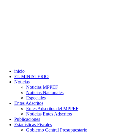
inicio
EL MINISTERIO
Noticias
Noticias MPPEF
Noticias Nacionales
Especiales
Entes Adscritos
Entes Adscritos del MPPEF
Noticias Entes Adscritos
Publicaciones
Estadísticas Fiscales
Gobierno Central Presupuestario