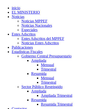
inicio
EL MINISTERIO
Noticias
Noticias MPPEF
Noticias Nacionales
Especiales
Entes Adscritos
Entes Adscritos del MPPEF
Noticias Entes Adscritos
Publicaciones
Estadísticas Fiscales
Gobierno Central Presupuestario
Ampliada
Mensual
Trimestral
Resumida
Mensual
Trimestral
Sector Público Restringido
Ampliada
Ampliada Trimestral
Resumida
Resumida Trimestral
Contactos