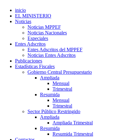
inicio
EL MINISTERIO
Noticias
Noticias MPPEF
Noticias Nacionales
Especiales
Entes Adscritos
Entes Adscritos del MPPEF
Noticias Entes Adscritos
Publicaciones
Estadísticas Fiscales
Gobierno Central Presupuestario
Ampliada
Mensual
Trimestral
Resumida
Mensual
Trimestral
Sector Público Restringido
Ampliada
Ampliada Trimestral
Resumida
Resumida Trimestral
Contactos