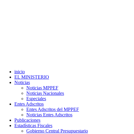
inicio
EL MINISTERIO
Noticias
Noticias MPPEF
Noticias Nacionales
Especiales
Entes Adscritos
Entes Adscritos del MPPEF
Noticias Entes Adscritos
Publicaciones
Estadísticas Fiscales
Gobierno Central Presupuestario