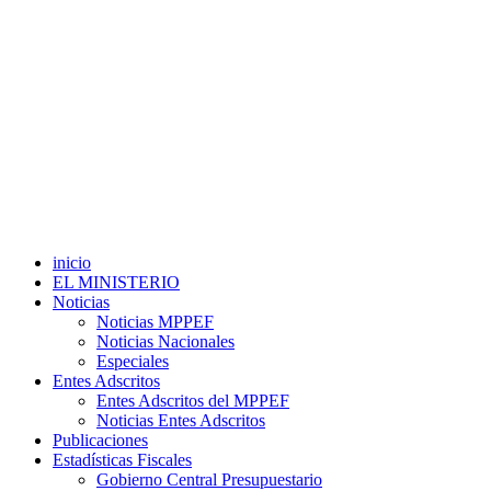
inicio
EL MINISTERIO
Noticias
Noticias MPPEF
Noticias Nacionales
Especiales
Entes Adscritos
Entes Adscritos del MPPEF
Noticias Entes Adscritos
Publicaciones
Estadísticas Fiscales
Gobierno Central Presupuestario