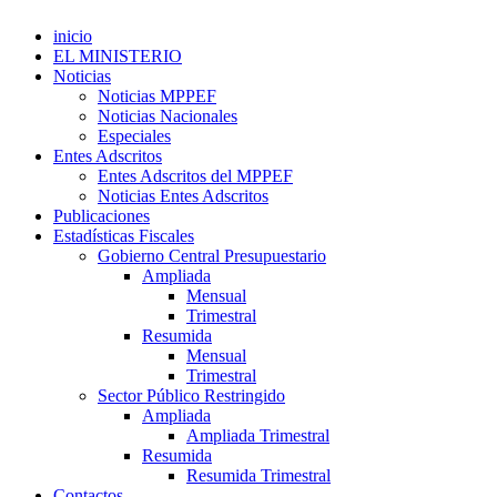
inicio
EL MINISTERIO
Noticias
Noticias MPPEF
Noticias Nacionales
Especiales
Entes Adscritos
Entes Adscritos del MPPEF
Noticias Entes Adscritos
Publicaciones
Estadísticas Fiscales
Gobierno Central Presupuestario
Ampliada
Mensual
Trimestral
Resumida
Mensual
Trimestral
Sector Público Restringido
Ampliada
Ampliada Trimestral
Resumida
Resumida Trimestral
Contactos