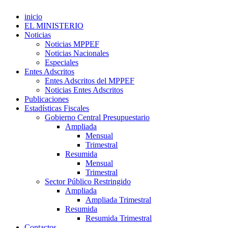
inicio
EL MINISTERIO
Noticias
Noticias MPPEF
Noticias Nacionales
Especiales
Entes Adscritos
Entes Adscritos del MPPEF
Noticias Entes Adscritos
Publicaciones
Estadísticas Fiscales
Gobierno Central Presupuestario
Ampliada
Mensual
Trimestral
Resumida
Mensual
Trimestral
Sector Público Restringido
Ampliada
Ampliada Trimestral
Resumida
Resumida Trimestral
Contactos