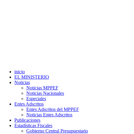
inicio
EL MINISTERIO
Noticias
Noticias MPPEF
Noticias Nacionales
Especiales
Entes Adscritos
Entes Adscritos del MPPEF
Noticias Entes Adscritos
Publicaciones
Estadísticas Fiscales
Gobierno Central Presupuestario