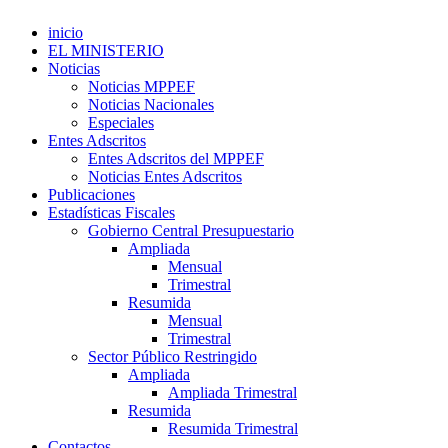
inicio
EL MINISTERIO
Noticias
Noticias MPPEF
Noticias Nacionales
Especiales
Entes Adscritos
Entes Adscritos del MPPEF
Noticias Entes Adscritos
Publicaciones
Estadísticas Fiscales
Gobierno Central Presupuestario
Ampliada
Mensual
Trimestral
Resumida
Mensual
Trimestral
Sector Público Restringido
Ampliada
Ampliada Trimestral
Resumida
Resumida Trimestral
Contactos