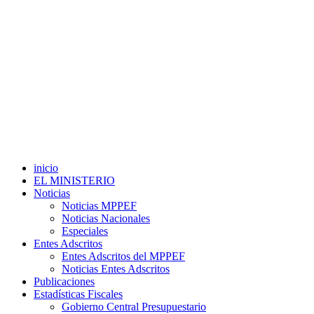
inicio
EL MINISTERIO
Noticias
Noticias MPPEF
Noticias Nacionales
Especiales
Entes Adscritos
Entes Adscritos del MPPEF
Noticias Entes Adscritos
Publicaciones
Estadísticas Fiscales
Gobierno Central Presupuestario